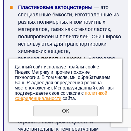
Пластиковые автоцистерны
— это
специальные ёмкости, изготовленные из
разных полимерных и композитных
материалов, таких как стеклопластик,
полипропилен и полиэтилен. Они широко
используются для транспортировки
химических веществ,
включая
кислоты
и
щелочи
. Благодаря
своей лёгкости и прочности, эти
Данный сайт использует файлы cookie,
Яндекс.Метрику и прочие похожие
композитные цистерны часто
технологии. В том числе, мы обрабатываем
применяются для перевозки опасных
Ваш IP-адрес для определения региона
грузов с коррозийными свойствами.
местоположения. Используя данный сайт, вы
подтверждаете свое согласие с
политикой
конфиденциальности
сайта.
Изотермические автоцистерны
— это
уникальные сосуды созданы для
ОК
перевозки жидких грузов, которые имеют
ограниченный срок годности и
чувствительны к температурным