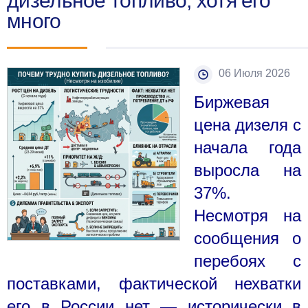
дизельное топливо, хотя его
много
06 Июля 2026
Биржевая
цена дизеля с
начала года
выросла на
37%.
Несмотря на
сообщения о
перебоях с
поставками, фактической нехватки
его в России нет — исторически в