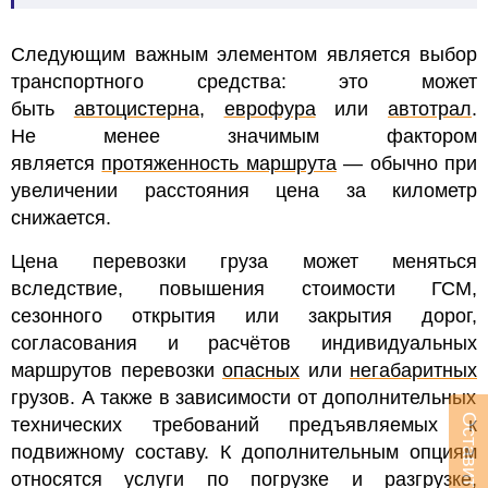
Следующим важным элементом является выбор
транспортного средства: это может
быть
автоцистерна
,
еврофура
или
автотрал
.
Не менее значимым фактором
является
протяженность маршрута
— обычно при
увеличении расстояния цена за километр
снижается.
Цена перевозки груза может меняться
вследствие, повышения стоимости ГСМ,
сезонного открытия или закрытия дорог,
согласования и расчётов индивидуальных
маршрутов перевозки
опасных
или
негабаритных
грузов
. А также в зависимости от дополнительных
Оставить заявку
технических требований предъявляемых к
подвижному составу.
К дополнительным опциям
относятся услуги по погрузке и разгрузке,