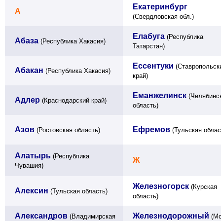
Екатеринбург
А
(Свердловская обл.)
Елабуга
(Республика
Абаза
(Республика Хакасия)
Татарстан)
Ессентуки
(Ставропольск
Абакан
(Республика Хакасия)
край)
Еманжелинск
(Челябинс
Адлер
(Краснодарский край)
область)
Азов
Ефремов
(Ростовская область)
(Тульская облас
Алатырь
(Республика
Ж
Чувашия)
Железногорск
(Курская
Алексин
(Тульская область)
область)
Александров
Железнодорожный
(Владимирская
(Мо