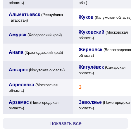
область)
обл.)
Альметьевск
(Республика
Жуков
(Калужская область
Татарстан)
Жуковский
(Московская
Амурск
(Хабаровский край)
область)
Жирновск
(Волгоградская
Анапа
(Краснодарский край)
область)
Жигулёвск
(Самарская
Ангарск
(Иркутская область)
область)
Апрелевка
(Московская
З
область)
Арзамас
Заволжье
(Нижегородская
(Нижегородска
область)
область)
Показать все