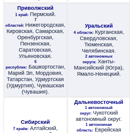
Приволжский
Пермский.
1 край:
7
Нижегородская,
Уральский
областей:
Кировская, Самарская,
Курганская,
4 области:
Оренбургская,
Свердловская,
Пензенская,
Тюменская,
Саратовская,
Челябинская.
Ульяновская.
2 автономных
Ханты-
6
округа:
Башкортостан,
Мансийский (Югра),
республик:
Марий Эл, Мордовия,
Ямало-Ненецкий.
Татарстан, Удмуртская
(Удмуртия), Чувашская
(Чувашия).
Дальневосточный
1 автономный
Чукотский
округ:
автономный округ.
Сибирский
1 автономная
Алтайский,
7 краёв:
Еврейская
область: