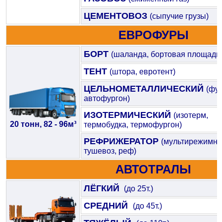
ЦЕМЕНТОВОЗ
(сыпучие грузы)
ЕВРОФУРЫ
БОРТ
(шаланда, бортовая площадк
ТЕНТ
(штора, евротент)
ЦЕЛЬНОМЕТАЛЛИЧЕСКИЙ
(фур
автофургон)
ИЗОТЕРМИЧЕСКИЙ
(изотерм,
20 тонн, 82 - 96м³
термобудка, термофургон)
РЕФРИЖЕРАТОР
(мультирежимны
тушевоз, реф)
АВТОТРАЛЫ
ЛЁГКИЙ
(до 25т.)
СРЕДНИЙ
(до 45т.)